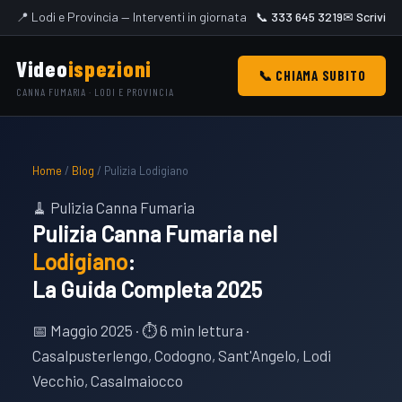
📍 Lodi e Provincia — Interventi in giornata
📞 333 645 3219
✉ Scrivi
Video
ispezioni
📞 CHIAMA SUBITO
CANNA FUMARIA · LODI E PROVINCIA
Home
/
Blog
/ Pulizia Lodigiano
🧹 Pulizia Canna Fumaria
Pulizia Canna Fumaria nel
Lodigiano
:
La Guida Completa 2025
📅 Maggio 2025 · ⏱ 6 min lettura ·
Casalpusterlengo, Codogno, Sant'Angelo, Lodi
Vecchio, Casalmaiocco