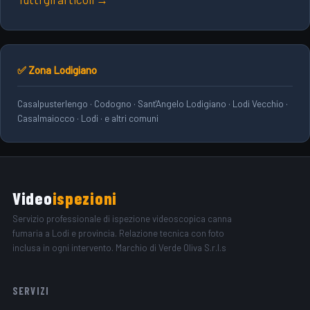
✅ Zona Lodigiano
Casalpusterlengo · Codogno · Sant'Angelo Lodigiano · Lodi Vecchio ·
Casalmaiocco · Lodi · e altri comuni
Video
ispezioni
Servizio professionale di ispezione videoscopica canna
fumaria a Lodi e provincia. Relazione tecnica con foto
inclusa in ogni intervento. Marchio di Verde Oliva S.r.l.s
SERVIZI