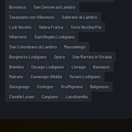
Bornasco
San Zenone sul Lambro
Tavazzano con Villavesco
Salerano al Lambro
Lodi Vecchio
Valera Fratta
Torre Vecchia Pia
Villanterio
Sant'Angelo Lodigiano
San Colombano al Lambro
Massalengo
Borghetto Lodigiano
Opera
San Martino in Strada
Brembio
Ossago Lodigiano
Livraga
Basiasco
Mairano
Cavenago d'Adda
Turano Lodigiano
Secugnago
Codogno
Graffignana
Belgioioso
Caselle Lurani
Carpiano
Lacchiarella