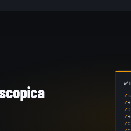
✅ 
oscopica
I
R
D
R
C
C