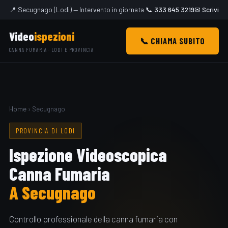
📍 Secugnago (Lodi) — Intervento in giornata
📞 333 645 3219
✉ Scrivi
Video
ispezioni
📞 CHIAMA SUBITO
CANNA FUMARIA · LODI E PROVINCIA
Home
› Secugnago
PROVINCIA DI LODI
Ispezione Videoscopica
Canna Fumaria
A Secugnago
Controllo professionale della canna fumaria con