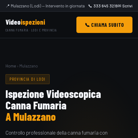
📍 Mulazzano (Lodi) — Intervento in giornata
📞 333 645 3219
✉ Scrivi
Video
ispezioni
📞 CHIAMA SUBITO
CANNA FUMARIA · LODI E PROVINCIA
Home
› Mulazzano
PROVINCIA DI LODI
Ispezione Videoscopica
Canna Fumaria
A Mulazzano
Controllo professionale della canna fumaria con