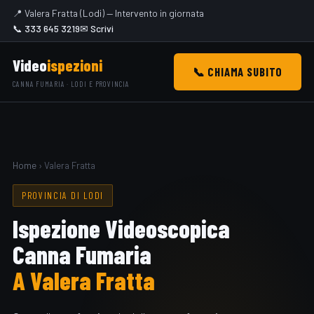
📍 Valera Fratta (Lodi) — Intervento in giornata
📞 333 645 3219
✉ Scrivi
Video
ispezioni
📞 CHIAMA SUBITO
CANNA FUMARIA · LODI E PROVINCIA
Home
› Valera Fratta
PROVINCIA DI LODI
Ispezione Videoscopica
Canna Fumaria
A Valera Fratta