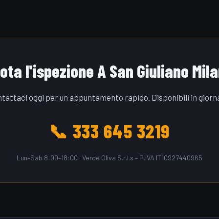
ota l'ispezione A San Giuliano Mil
tattaci oggi per un appuntamento rapido. Disponibili in giorn
📞 333 645 3219
Lun–Sab 8:00–18:00 · Verde Oliva S.r.l.s – P.IVA IT10927440965