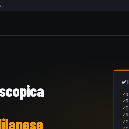
ata
✅ 
oscopica
I
R
D
R
Milanese
C
C