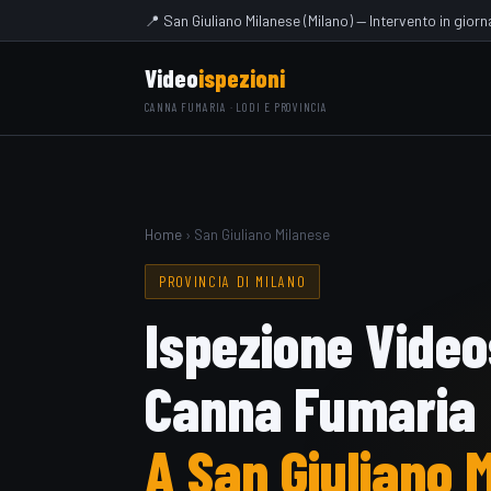
📍 San Giuliano Milanese (Milano) — Intervento in giorn
Video
ispezioni
CANNA FUMARIA · LODI E PROVINCIA
Home
› San Giuliano Milanese
PROVINCIA DI MILANO
Ispezione Vide
Canna Fumaria
A San Giuliano 