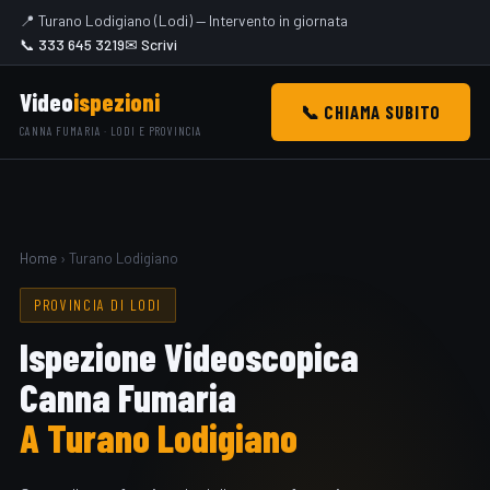
📍 Turano Lodigiano (Lodi) — Intervento in giornata
📞 333 645 3219
✉ Scrivi
Video
ispezioni
📞 CHIAMA SUBITO
CANNA FUMARIA · LODI E PROVINCIA
Home
› Turano Lodigiano
PROVINCIA DI LODI
Ispezione Videoscopica
Canna Fumaria
A Turano Lodigiano