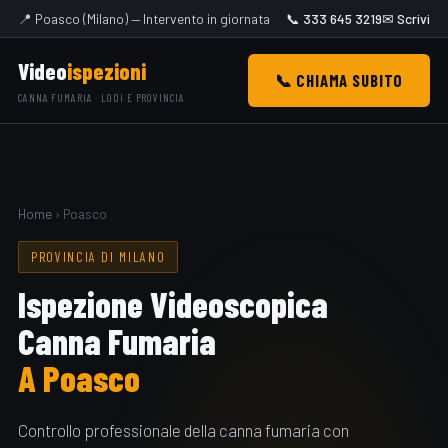
📍 Poasco (Milano) — Intervento in giornata
📞 333 645 3219
✉ Scrivi
Video
ispezioni
📞 CHIAMA SUBITO
CANNA FUMARIA · LODI E PROVINCIA
Home
› Poasco
PROVINCIA DI MILANO
Ispezione Videoscopica
Canna Fumaria
A Poasco
Controllo professionale della canna fumaria con