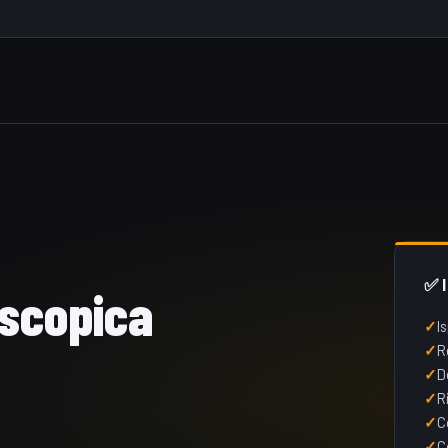
✅ 
oscopica
I
R
D
R
C
C