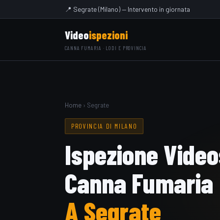
📍 Segrate (Milano) — Intervento in giornata
Video
ispezioni
CANNA FUMARIA · LODI E PROVINCIA
Home
› Segrate
PROVINCIA DI MILANO
Ispezione Vide
Canna Fumaria
A Segrate