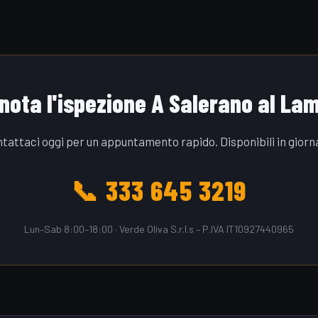
nota l'ispezione A Salerano al La
tattaci oggi per un appuntamento rapido. Disponibili in giorn
📞 333 645 3219
Lun–Sab 8:00–18:00 · Verde Oliva S.r.l.s – P.IVA IT10927440965