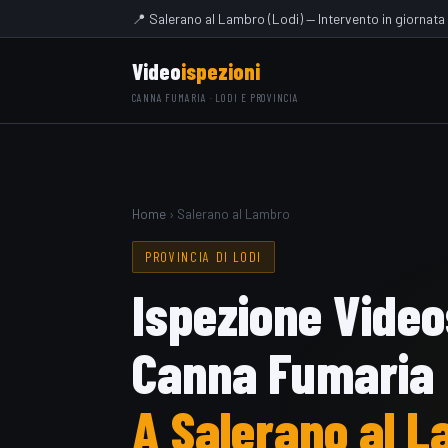
📍 Salerano al Lambro (Lodi) — Intervento in giornata
Video
ispezioni
CANNA FUMARIA · LODI E PROVINCIA
Home
› Salerano al Lambro
PROVINCIA DI LODI
Ispezione Vide
Canna Fumaria
A Salerano al 