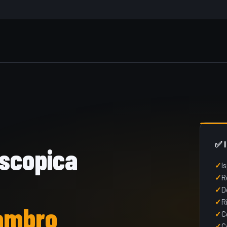
✅ 
oscopica
I
R
D
R
Lambro
C
C