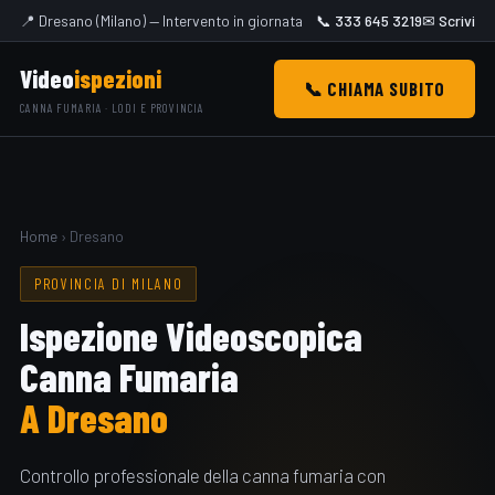
📍 Dresano (Milano) — Intervento in giornata
📞 333 645 3219
✉ Scrivi
Video
ispezioni
📞 CHIAMA SUBITO
CANNA FUMARIA · LODI E PROVINCIA
Home
› Dresano
PROVINCIA DI MILANO
Ispezione Videoscopica
Canna Fumaria
A Dresano
Controllo professionale della canna fumaria con